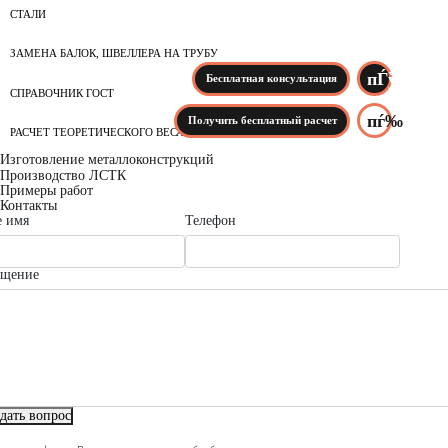
СТАЛИ
ЗАМЕНА БАЛОК, ШВЕЛЛЕРА НА ТРУБУ
Бесплатная консультация
СПРАВОЧНИК ГОСТ
Получить бесплатный расчет
РАСЧЕТ ТЕОРЕТИЧЕСКОГО ВЕСА
Изготовление металлоконструкций
Производство ЛСТК
Примеры работ
Контакты
 имя
Телефон
бщение
дать вопрос