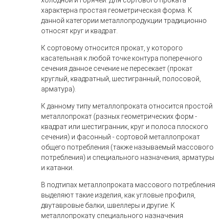
холодной и горячей. Для сортового проката
характерна простая геометрическая форма. К
данной категории металлопродукции традиционно
относят круг и квадрат.
К сортовому относится прокат, у которого
касательная к любой точке контура поперечного
сечения данное сечение не пересекает (прокат
круглый, квадратный, шестигранный, полосовой,
арматура).
К данному типу металлопроката относится простой
металлопрокат (разных геометрических форм -
квадрат или шестигранник, круг и полоса плоского
сечения) и фасонный - сортовой металлопрокат
общего потребления (также называемый массового
потребления) и специального назначения, арматуры
и катанки.
В подтипах металлопроката массового потребления
выделяют такие изделия, как угловые профиля,
двутавровые балки, швеллеры и другие. К
металлопрокату специального назначения