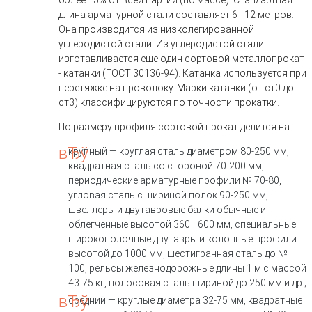
более 15% от всей партии (по массе). Стандартная
длина арматурной стали составляет 6 - 12 метров.
Она производится из низколегированной
углеродистой стали. Из углеродистой стали
изготавливается еще один сортовой металлопрокат
- катанки (ГОСТ 30136-94). Катанка используется при
перетяжке на проволоку. Марки катанки (от ст0 до
ст3) классифицируются по точности прокатки.
По размеру профиля сортовой прокат делится на:
крупный
— круглая сталь диаметром 80-250 мм,
квадратная сталь со стороной 70-200 мм,
периодические арматурные профили № 70-80,
угловая сталь с шириной полок 90-250 мм,
швеллеры и двутавровые балки обычные и
облегченные высотой 360—600 мм, специальные
широкополочные двутавры и колонные профили
высотой до 1000 мм, шестигранная сталь до №
100, рельсы железнодорожные длины 1 м с массой
43-75 кг, полосовая сталь шириной до 250 мм и др.;
средний
— круглые диаметра 32-75 мм, квадратные