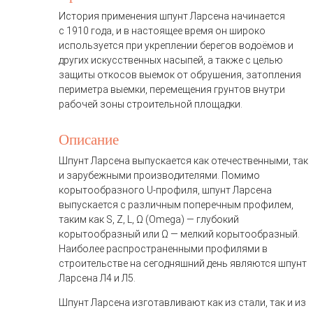
История применения шпунт Ларсена начинается
с 1910 года, и в настоящее время он широко
используется при укреплении берегов водоёмов и
других искусственных насыпей, а также с целью
защиты откосов выемок от обрушения, затопления
периметра выемки, перемещения грунтов внутри
рабочей зоны строительной площадки.
Описание
Шпунт Ларсена выпускается как отечественными, так
и зарубежными производителями. Помимо
корытообразного U-профиля, шпунт Ларсена
выпускается с различным поперечным профилем,
таким как S, Z, L, Ω (Omega) — глубокий
корытообразный или Ω — мелкий корытообразный.
Наиболее распространенными профилями в
строительстве на сегодняшний день являются шпунт
Ларсена Л4 и Л5.
Шпунт Ларсена изготавливают как из стали, так и из