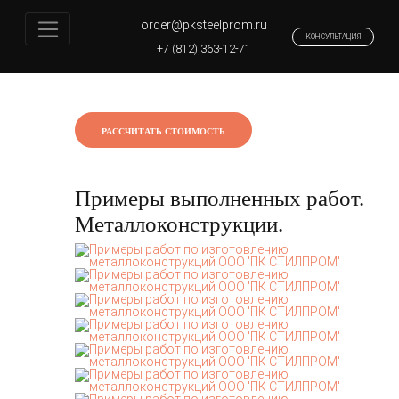
order@pksteelprom.ru
КОНСУЛЬТАЦИЯ
Главная
Поставки металлопроката
+7 (812) 363-12-71
Шпунт
РАССЧИТАТЬ СТОИМОСТЬ
Примеры выполненных работ.
Металлоконструкции.