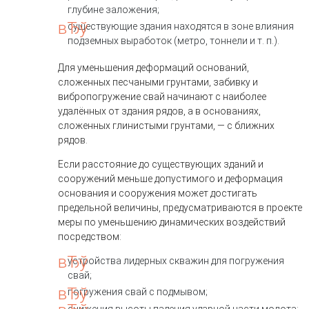
глубине заложения;
существующие здания находятся в зоне влияния
подземных выработок (метро, тоннели и т. п.).
Для уменьшения деформаций оснований,
сложенных песчаными грунтами, забивку и
вибропогружение свай начинают с наиболее
удалённых от здания рядов, а в основаниях,
сложенных глинистыми грунтами, — с ближних
рядов.
Если расстояние до существующих зданий и
сооружений меньше допустимого и деформация
основания и сооружения может достигать
предельной величины, предусматриваются в проекте
меры по уменьшению динамических воздействий
посредством:
устройства лидерных скважин для погружения
свай;
погружения свай с подмывом;
снижения высоты падения ударной части молота;