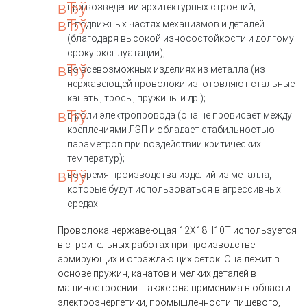
при возведении архитектурных строений;
в подвижных частях механизмов и деталей
(благодаря высокой износостойкости и долгому
сроку эксплуатации);
во всевозможных изделиях из металла (из
нержавеющей проволоки изготовляют стальные
канаты, тросы, пружины и др.);
в роли электропровода (она не провисает между
креплениями ЛЭП и обладает стабильностью
параметров при воздействии критических
температур);
во время производства изделий из металла,
которые будут использоваться в агрессивных
средах.
Проволока нержавеющая 12Х18Н10Т используется
в строительных работах при производстве
армирующих и ограждающих сеток. Она лежит в
основе пружин, канатов и мелких деталей в
машиностроении. Также она применима в области
электроэнергетики, промышленности пищевого,