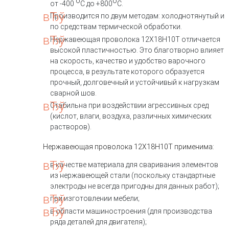
о
о
от -400
С до +800
С.
Производится по двум методам: холоднотянутый и
по средствам термической обработки.
Нержавеющая проволока 12Х18Н10Т отличается
высокой пластичностью. Это благотворно влияет
на скорость, качество и удобство варочного
процесса, в результате которого образуется
прочный, долговечный и устойчивый к нагрузкам
сварной шов.
Стабильна при воздействии агрессивных сред
(кислот, влаги, воздуха, различных химических
растворов).
Нержавеющая проволока 12Х18Н10Т применима:
в качестве материала для сваривания элементов
из нержавеющей стали (поскольку стандартные
электроды не всегда пригодны для данных работ);
при изготовлении мебели;
в области машиностроения (для производства
ряда деталей для двигателя);