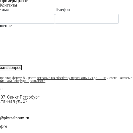
Примеры работ
Контакты
 имя
Телефон
бщение
дать вопрос
правляя форму, Вы даете
и соглашаетесь c
согласие на обработку персональных данных
литикой конфиденциальности
ес
07, Санкт-Петербург
танная ул., 27
l
r@pksteelprom.ru
ефон