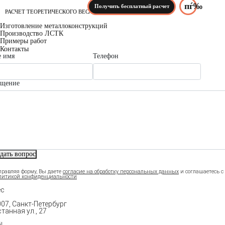
Получить бесплатный расчет
РАСЧЕТ ТЕОРЕТИЧЕСКОГО ВЕСА
Изготовление металлоконструкций
Производство ЛСТК
Примеры работ
Контакты
 имя
Телефон
бщение
дать вопрос
правляя форму, Вы даете
и соглашаетесь c
согласие на обработку персональных данных
литикой конфиденциальности
ес
07, Санкт-Петербург
танная ул., 27