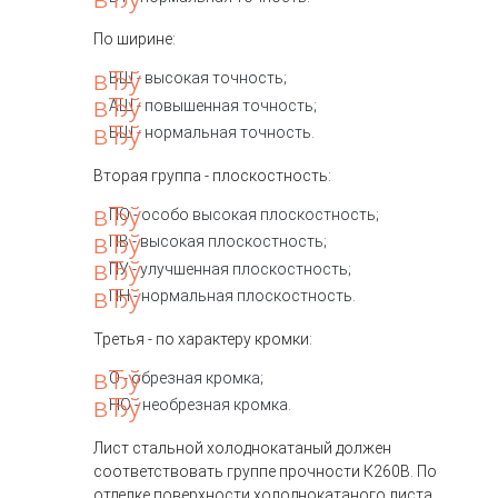
По ширине:
ВШ - высокая точность;
АШ - повышенная точность;
БШ - нормальная точность.
Вторая группа - плоскостность:
ПО - особо высокая плоскостность;
ПВ - высокая плоскостность;
ПУ - улучшенная плоскостность;
ПН - нормальная плоскостность.
Третья - по характеру кромки:
О - обрезная кромка;
НО - необрезная кромка.
Лист стальной холоднокатаный должен
соответствовать группе прочности К260В. По
отделке поверхности холоднокатаного листа