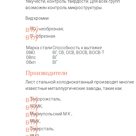
текучести, контроль твёрдости. Для всех групп
возможен контроль микроструктуры.
Вид кромки:
НО - необрезная;
О - обрезная.
Марка стали
Способность к вытяжке
08Ю
ВГ, СВ, ОСВ, ВОСВ, ВОСВ-Т
08пс
ВГ
08кп
ВГ
Производители
Лист стальной холоднокатанный производят многие
известные металлургические заводы, такие как:
Запорожсталь;
НЛМК;
Мариупольский М.К.;
ММК;
Северсталь;