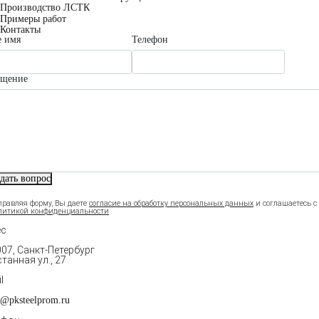
Производство ЛСТК
Примеры работ
Контакты
 имя
Телефон
бщение
дать вопрос
правляя форму, Вы даете
и соглашаетесь c
согласие на обработку персональных данных
литикой конфиденциальности
ес
07, Санкт-Петербург
танная ул., 27
l
r@pksteelprom.ru