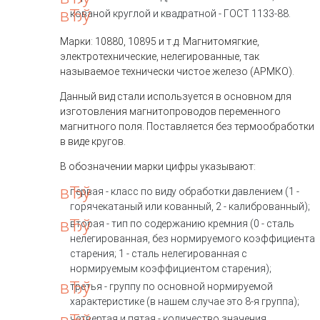
кованой круглой и квадратной - ГОСТ 1133-88.
Марки: 10880, 10895 и т.д. Магнитомягкие,
электротехнические, нелегированные, так
называемое технически чистое железо (АРМКО).
Данный вид стали используется в основном для
изготовления магнитопроводов переменного
магнитного поля. Поставляется без термообработки
в виде кругов.
В обозначении марки цифры указывают:
первая - класс по виду обработки давлением (1 -
горячекатаный или кованный, 2 - калиброванный);
вторая - тип по содержанию кремния (0 - сталь
нелегированная, без нормируемого коэффициента
старения; 1 - сталь нелегированная с
нормируемым коэффициентом старения);
третья - группу по основной нормируемой
характеристике (в нашем случае это 8-я группа);
четвертая и пятая - количество значения