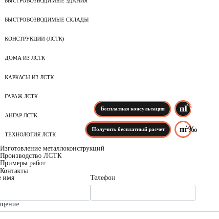
БЫСТРОВОЗВОДИМЫЕ ЗДАНИЯ
БЫСТРОВОЗВОДИМЫЕ СКЛАДЫ
КОНСТРУКЦИИ (ЛСТК)
ДОМА ИЗ ЛСТК
КАРКАСЫ ИЗ ЛСТК
ГАРАЖ ЛСТК
Бесплатная консультация
АНГАР ЛСТК
Получить бесплатный расчет
ТЕХНОЛОГИЯ ЛСТК
Изготовление металлоконструкций
Производство ЛСТК
Примеры работ
Контакты
 имя
Телефон
бщение