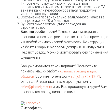
демонтируются, устанавливаются в другом месте.
Типовые конструкции могут оснащаться
дополнительными элементами в соответствии с ТЗ
заказчика или переоборудоваться под другие
условия эксплуатации.
Сохранение первоначально заявленного качества
на протяжении 70 и более лет.
Существенное сокращение расходов на
строительство.
Важные особенности!
Технология и материалы
позволяют вести строительство в любое время года
и в любой климатической местности. Конструкции
не боятся жары и морозов, дождей и UF-излучения.
Не дают усадку. Можно монтировать без применения
фундамента.
Вам уже нравится такой вариант? Посмотрите
примеры наших работ и
сданных в эксплуатацию
! Звоните по телефону
,
объектов
+7 (812) 363-12-71
отправляйте заявки на электронную почту
и мы Вас проконсультируем! Вам
order@pksteelprom.ru
понравится сотрудничать с нами!
С-профиль