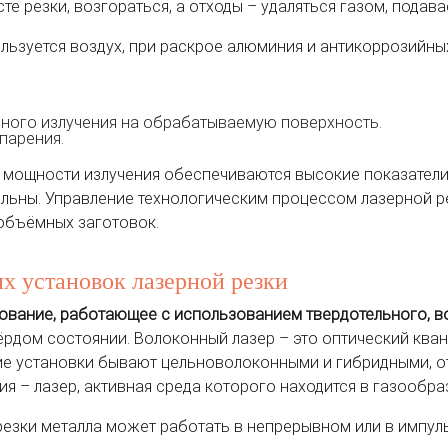
те резки, возгораться, а отходы – удаляться газом, подав
льзуется воздух, при раскрое алюминия и антикоррозийных
ного излучения на обрабатываемую поверхность.
парения.
и мощности излучения обеспечиваются высокие показатели
ны. Управление технологическим процессом лазерной рез
объёмных заготовок.
х установок лазерной резки
ование, работающее с использованием твердотельного, во
ёрдом состоянии. Волоконный лазер – это оптический ква
кие установки бывают цельноволоконными и гибридными, 
я – лазер, активная среда которого находится в газообра
езки металла может работать в непрерывном или в импул