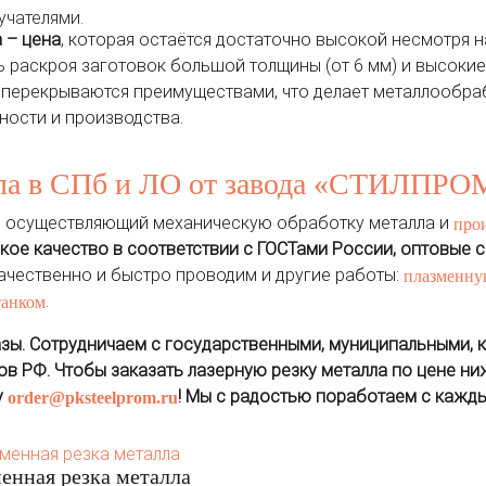
чателями.
 – цена
, которая остаётся достаточно высокой несмотря н
 раскроя заготовок большой толщины (от 6 мм) и высокие 
й перекрываются преимуществами, что делает металлообра
ости и производства.
лла в СПб и ЛО от завода «СТИЛПРО
 осуществляющий механическую обработку металла и
про
кое качество в соответствии с ГОСТами России, оптовые 
ачественно и быстро проводим и другие работы:
плазменну
.
танком
зы. Сотрудничаем с государственными, муниципальными,
ов РФ.
Чтобы заказать лазерную резку металла по цене н
у
! Мы с радостью поработаем с кажды
order@pksteelprom.ru
енная резка металла