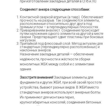
при изготовлении закладных деталей в СПб и ЛО.
Соединяют анкера следующими способами:
Контактной сваркой впритык (в тавр). Обеспечивает
прочность на разрыв. Так соединяются элементы,
расположенные относительно друг друга под
прямым углом — в перпендикулярных плоскостях.
Привариванием внахлёст. Соединение происходит
путём наложения одного элемента на другой в месте
сварки. Предотвращает сдвиг пластины при боковых
нагрузках.
Припайкой под флюсовый слой. Метод актуален для
стандартных (перпендикулярно расположенных) и
наклонных анкеров.
Назначение закладных деталей — обеспечение
надёжности, прочности и жёсткости сборки
монолитных ЖБК между собой и с элементами
здания.
Заострите внимание!
Закладные элементы для
фундамента и других ЖБИ, при всей своей простоте
устройства, бывают разных видов. В ЖБИ вместо
стандартных анкеров используют анкерные болты.
Их применяют для монтажа перил,
крупногабаритных консолей, соединения бетонных