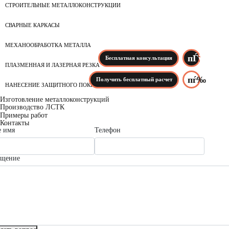
СТРОИТЕЛЬНЫЕ МЕТАЛЛОКОНСТРУКЦИИ
СВАРНЫЕ КАРКАСЫ
МЕХАНООБРАБОТКА МЕТАЛЛА
Бесплатная консультация
ПЛАЗМЕННАЯ И ЛАЗЕРНАЯ РЕЗКА
Получить бесплатный расчет
НАНЕСЕНИЕ ЗАЩИТНОГО ПОКРЫТИЯ
Изготовление металлоконструкций
Производство ЛСТК
Примеры работ
Контакты
 имя
Телефон
бщение